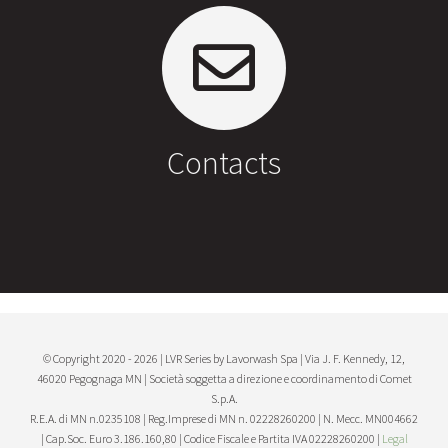
Contacts
© Copyright 2020 -
2026 | LVR Series by
Lavorwash Spa
| Via J. F. Kennedy, 12,
46020 Pegognaga MN | Società soggetta a direzione e coordinamento di Comet
S.p.A.
R.E.A. di MN n.0235108 | Reg.Imprese di MN n. 02228260200 | N. Mecc. MN004662
| Cap.Soc. Euro 3.186.160,80 | Codice Fiscale e Partita IVA 02228260200 |
Legal