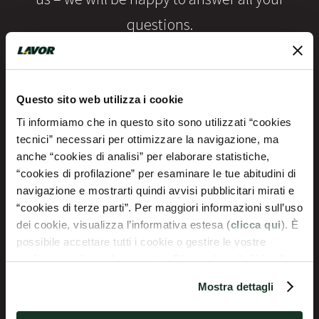
questions.
Questo sito web utilizza i cookie
Ti informiamo che in questo sito sono utilizzati “cookies
tecnici” necessari per ottimizzare la navigazione, ma
anche “cookies di analisi” per elaborare statistiche,
“cookies di profilazione” per esaminare le tue abitudini di
Warranty
navigazione e mostrarti quindi avvisi pubblicitari mirati e
“cookies di terze parti”. Per maggiori informazioni sull’uso
dei cookie, visualizza l’informativa estesa (
clicca qui
). È
possibile accettare tutti i cookie o gestire le vostre
preferenze cliccando qui sotto. Cliccando sulla X in alto a
destra del presente banner verranno mantenute le
Mostra dettagli
impostazioni predefinite che non consentono l’utilizzo di
cookie o altri strumenti di tracciamento diversi dai tecnici.